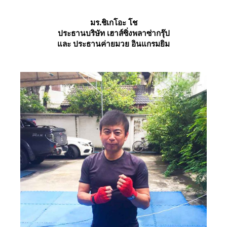
มร.ชิเกโอะ โช
ประธานบริษัท เฮาส์ซิ่งพลาซ่ากรุ๊ป
และ ประธานค่ายมวย อินแกรมยิม