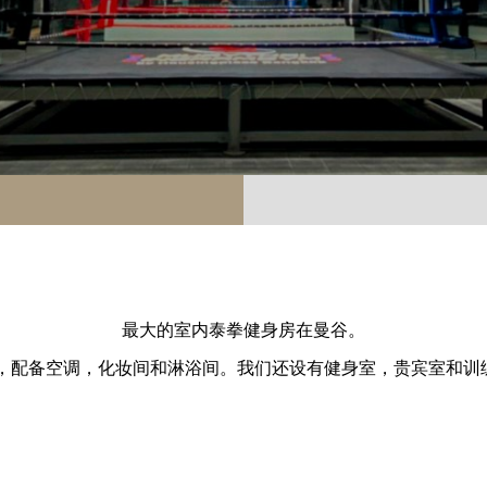
て
レ
最大的室内泰拳健身房在曼谷。
开放，配备空调，化妆间和淋浴间。我们还设有健身室，贵宾室和训