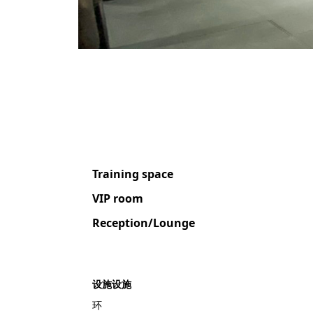
Training space
VIP room
Reception/Lounge
设施设施
环