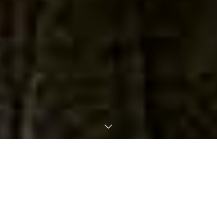
日本人常駐
バンコク室内最大級ムエタイジム
2020年2月グランドオープン。BTSスクンビット線・エカマイ駅
徒歩2分