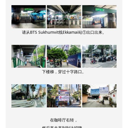
请从BTS Sukhumvit线Ekkamai站①出口出来。
下楼梯，穿过十字路口。
在咖啡厅右转，
然后直走直到到达招牌。