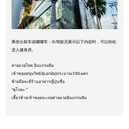
乘坐出租车或嘟嘟车：向驾驶员展示以下内容时，可以轻松
进入健身房。
ค่ายมวยไทย อินแกรมยิม
เข้าซอยสุขุมวิท63(เอกมัย)ประมาณ100เมตร
ซ้ายมือจะมีร้านอาหารญี่ปุ่นชื่อ
“คุโรดะ “
เลี้ยวซ้ายเข้าซอยจะเจอค่ายมวยอินแกรมยิม